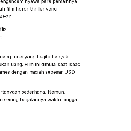
t mengancam nyawa para pemainnya
h film horor thriller yang
80-an.
:
ang tunai yang begitu banyak.
an uang. Film ini dimulai saat Isaac
games dengan hadiah sebesar USD
pertanyaan sederhana. Namun,
 seiring berjalannya waktu hingga