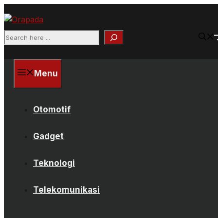
Langsung
ke
isi
Search
Menu
Otomotif
Gadget
Teknologi
Telekomunikasi